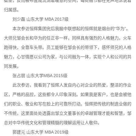
壁垒，反而被布置成流淌着暖意的空间，每处细节都在无声地诉说着
归属感。
刘少磊 山东大学 MBA 2017级
本次参访恒辉集团完后我脑中联想起的恒辉就是烟台的“华为”。
大师兄邹会长和华为的任正非一样，同样具有强烈的人格魅力。火车
跑得快，全靠车头带。员工能够在邹会长的带领下，感怀师兄的人格
魅力，心甘情愿以公司为家，与公司融为一体，实现个人和公司的共
同发展。
张占朋 山东大学MBA 2015级
此次参访，我看到了恒辉人发自内心对企业的热爱，整洁的作业
区，严格的品控，这些都令人印象深刻。如果我是客户，也是会被他
们的职业、敬业和写在脸上的可靠所打动。恒辉把传统的制造业做的
不传统，这里面处处透露出邹立文董事长的卓越管理才能和智慧，邹
总对中华传统文化和管理精髓的理解运用让人敬仰。
郭建元 山东大学 MBA 2019级