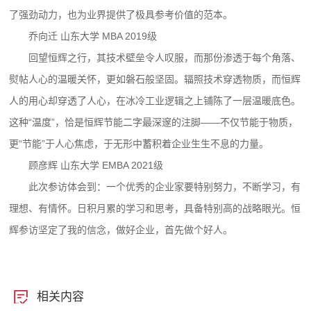
了强劲动力，也为业界提供了极具参考价值的范本。
乔向迁 山东大学 MBA 2019级
回望恒辉之行，其技术壁垒令人叹服，而那份渗透于每个角落、
熨帖人心的温暖关怀，更如磐石般坚固。辐照技术穿透物质，而恒辉
人的用心却穿透了人心，在冰冷工业逻辑之上铺陈了一层温暖底色。
这种“温度”，恰是恒辉节能二字最深邃的注脚——不仅节能于物质，
更“节能”于人心焦虑，于无形中蓄积着企业生生不息的力量。
顾彦辉 山东大学 EMBA 2021级
此次参访体会到：一个优秀的企业家要特别努力，不断学习，有
理想、有情怀。日积月累的学习和思考，具备特别高的战略眼光。恒
辉参访坚定了我的信念，做好企业，首先做个好人。
相关内容