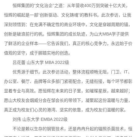
恒辉集团的“文化治企”之道：从年营收400万到突破十亿大关，
恒辉的崛起是一部“创新驱动、文化铸魂”的教科书。此次参访，让我
深刻领悟到：在充满不确定性的商业环境中，文化是穿越周期的锚，
创新是破浪前行的帆。恒辉集团的成长轨迹，为山大MBA学子提供
了鲜活的企业样本——它告诉我们，真正的核心竞争力，永远始于价
值观的坚守，成于脚踏实地的创造。
吕花蕾 山东大学 MBA 2022级
优秀源于细节。此次参访活动，整体流程顺畅无阻，门卫、IT、
办公室、餐厅、品牌等众多部门紧密配合，无缝衔接，每个环节都彰
显着专业与高效。愿恒辉在未来的日子里，如璀璨星辰，越来越好；
愿山大校友会烟威分会在邹会长的带领下，凝聚起这份温暖与力量，
真正成为校友们心灵的港湾、坚实的依靠，成为校友们温暖的家。
刘伟 山东大学 EMBA 2022级
不论是赖以生存的钢管技术，还是冉冉升起的辐照杀菌技术，恒