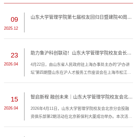
山东大学管理学院第七届校友回归日暨建院40周年
09
庆祝活动举行
2025.12
助力鲁沪科创联动！山东大学管理学院校友会长三
23
角分会受邀参加山东在沪人才服务工作座谈会
2026.04
4月22日，由山东省人民政府驻上海办事处主办的“沪办讲
坛”第四期暨山东在沪人才服务工作座谈会在上海市松江区
成功举办。本次活动以“融入长三角·共筑科创梦”为主题，
延续“沪办讲坛”一贯的“实地调研+交流研讨”创新模式，汇
聚山东十六地市驻沪机构负责人、在沪专家博士团成员、
智启新程 融创未来｜山东大学管理学院校友会北京
15
驻沪国企负责人、各在沪商会代表、高校校友会代表及媒
分会举办投融资俱乐部AI主题活动
2026.04
2026年4月11日，山东大学管理学院校友会北京分会投融
体代表等，共话科创协同、人才服务与鲁沪产业联动，践
资俱乐部第2期活动在北京新保利大厦成功举办。本次活动
行“聚是一团火，散作满天星”的活动理...
以AI产业前沿与科技投融资为核心主题，汇聚多位AI领域
资深校友与投资专家，聚焦具身智能、AI ToB落地、AI创