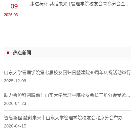
业、资本市场路径等热点议题，共话技术创新与产业融合
走进标杆 共话未来 | 管理学院校友会青岛分会企业
09
新机遇。智子引擎CTO刘光镇以《具身智能——从屏幕里
参访活动举行
2026.03
的AI到工厂里的生产力》为题，系统解读具身智能核心内
涵。他指出，具身智能因大模型技术突破迎来新一轮发...
热点新闻
山东大学管理学院第七届校友回归日暨建院40周年庆祝活动举行
2025-12-09
助力鲁沪科创联动！山东大学管理学院校友会长三角分会受邀参
加山东在沪人才服务工作座谈会
2026-04-23
智启新程 融创未来｜山东大学管理学院校友会北京分会举办投
融资俱乐部AI主题活动
2026-04-15