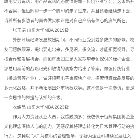
辉用实力说话，用产品说话的态度值得每一位创业者学习，这条路并
不容易，但恒辉却一步一个脚印的走了过来，并且还要继续走下去，
当着所有参访者的面去做实验正是对自己产品有信心的底气所在。
张玉娟 山东大学MBA 2019级
外部环境经济发展放缓期间，不同行业受到或多或少的影响，校
友们感触颇深，提出要走出来，多见识，多交流，才能拓宽视野，寻
找合作和发展机会。而恒辉集团正是大家期望参访探讨的标杆企业，
邹总用超前的战略眼光和敏锐的洞察力给出了答案，做强传统行业
（换热管等产业）、做好辐照电子束模块产业、探索恒辉优品发展的
多元化战略，并不断拓展国外市场板块等。这不仅是一次参访，更是
一次思维的碰撞与认知的升级。
衣绍品 山东大学MBA 2023级
作为人力资源从业人员，我感触颇多：既敬佩于恒辉集团将企业
文化理念深植人心的能力，更感叹其将理念转化为日常管理行动的执
行力。这种以 “人” 为核心的管理哲学，无疑为企业可持续发展注入