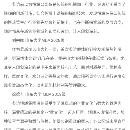
参访前以为恒辉公司仅是传统的机械加工行业，参访期间看到了
恒辉的创新创造，结合杨博士讲解的辐照技术，发现恒辉在保留传统
的换热管生产行业领先地位的前提下，也在不断探索新的发展方向，
同时邹总在新农业领域的布局和设想，让人印象深刻。
刘宗鹏 山东大学MBA 2025级
作为最新加入山大的一员，首次参访便体验到校友间炽热的情
谊，更深切体会到“凡我在处，便是山大”的精神在此延续与弘扬。尤
其令人印象深刻的是电子束辐照核心工艺：面对材质差异、菌种多
样、厚度变化、水分波动等复杂约束，通过精密调控链条运行速度实
现参数动态优化，以实现能耗控制等管理需求。
徐德升 山东大学 MBA 2019级
参访恒辉集团深刻感受到了其卓越的企业文化与强大的管理内
核，深受感动的是其企业“家文化”。迈入厂区，恒辉人热情问候，那
种笑容里满是熟悉与信赖，仿佛久别重逢的家人；办公区域未见森严